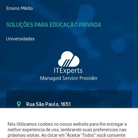
Ensino Médio
SOLUÇÕES PARA EDUCAÇÃO PRIVADA
Universidades
Rua São Paulo, 1651
Curitiba – Paraná CEP - 80.6230-150
(41) 9 91892654
Nós Utilizamos cookies no nosso website para lhe entregar a
melhor experiencia de uso, lembrando suas preferencias nas
comercial@itexperts.com.br
próximas visitas. Ao clicar em "Aceitar Todos" você consente