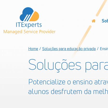
So
Home
/
Soluções para educação privada
/
Ensi
Soluções par
Potencialize o ensino atr
alunos desfrutem da melh