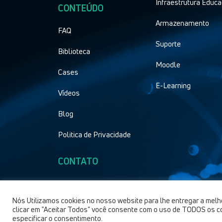
Infraestrutura Educa
CONTEÚDO
Armazenamento
FAQ
Suporte
Biblioteca
Moodle
Cases
E-Learning
Vídeos
Blog
Politica de Privacidade
CONTATO
Nós Utilizamos cookies no nosso website para lhe entregar a melh
clicar em "Aceitar Todos" você consente com o uso de TODOS os co
especificar o consentimento.