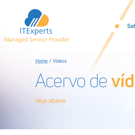
So
Home
/
Vídeos
Acervo de
ví
Veja abaixo