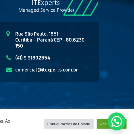
Rua São Paulo, 1651
Curitiba – Paraná CEP - 80.6230-
150
(41) 9 91892654
comercial@itexperts.com.br
as. Ao
Configurações de Cookie
Aceitar todos