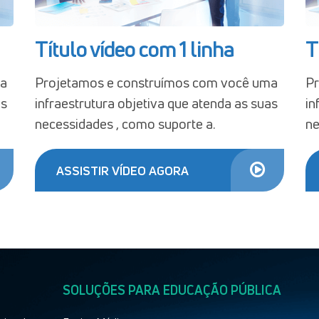
Título vídeo com 1 linha
T
ma
Projetamos e construímos com você uma
Pr
as
infraestrutura objetiva que atenda as suas
in
necessidades , como suporte a.
ne
ASSISTIR VÍDEO AGORA
SOLUÇÕES PARA EDUCAÇÃO PÚBLICA