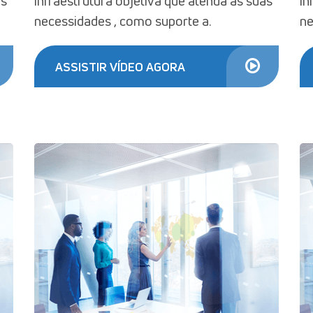
as
infraestrutura objetiva que atenda as suas
in
necessidades , como suporte a.
ne
ASSISTIR VÍDEO AGORA