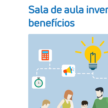
Sala de aula inve
benefícios