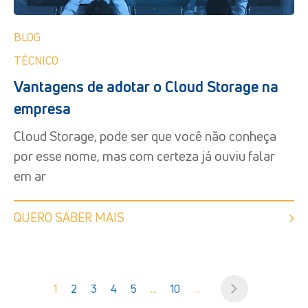
BLOG
TÉCNICO
Vantagens de adotar o Cloud Storage na
empresa
Cloud Storage, pode ser que você não conheça
por esse nome, mas com certeza já ouviu falar
em ar
QUERO SABER MAIS
1
2
3
4
5
...
10
...