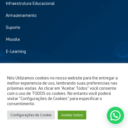
Infraestrutura Educacional
Armazenamento
Suporte
Moodle
E-Learning
SOLUÇÕES PARA EDUCAÇÃO PÚBLICA
Nós Utilizamos cookies no nosso website para lhe entregar a
Ensino Médio
melhor experiencia de uso, lembrando suas preferencias nas
próximas visitas. Ao clicar em "Aceitar Todos" você consente
com o uso de TODOS os cookies. No entanto você poderá
SOLUÇÕES PARA EDUCAÇÃO PRIVADA
visitar "Configurações de Cookies" para especificar o
consentimento.
Universidades
Configurações de Cookie
Aceitar todos