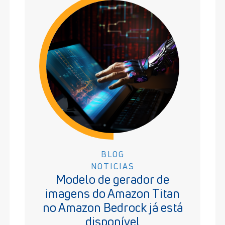
BLOG
NOTICIAS
Modelo de gerador de
imagens do Amazon Titan
no Amazon Bedrock já está
disponível