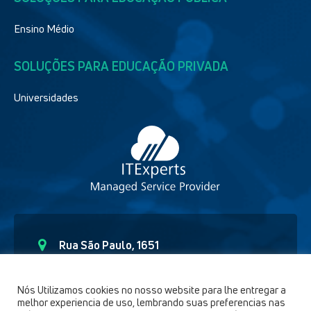
Ensino Médio
SOLUÇÕES PARA EDUCAÇÃO PRIVADA
Universidades
Rua São Paulo, 1651
Curitiba – Paraná CEP - 80.6230-150
(41) 9 91892654
Nós Utilizamos cookies no nosso website para lhe entregar a
melhor experiencia de uso, lembrando suas preferencias nas