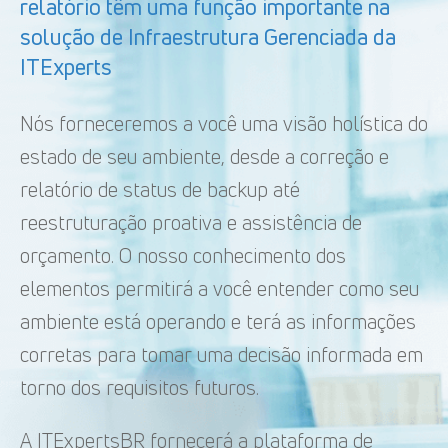
relatório têm uma função importante na
solução de Infraestrutura Gerenciada da
ITExperts
Nós forneceremos a você uma visão holística do
estado de seu ambiente, desde a correção e
relatório de status de backup até
reestruturação proativa e assistência de
orçamento. O nosso conhecimento dos
elementos permitirá a você entender como seu
ambiente está operando e terá as informações
corretas para tomar uma decisão informada em
torno dos requisitos futuros.
A ITExpertsBR fornecerá a plataforma de