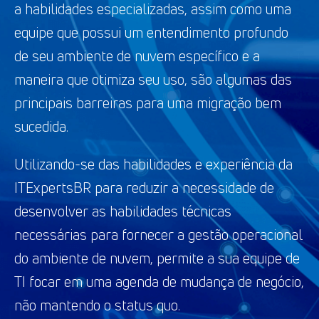
a habilidades especializadas, assim como uma
equipe que possui um entendimento profundo
de seu ambiente de nuvem específico e a
maneira que otimiza seu uso, são algumas das
principais barreiras para uma migração bem
sucedida.
Utilizando-se das habilidades e experiência da
ITExpertsBR para reduzir a necessidade de
desenvolver as habilidades técnicas
necessárias para fornecer a gestão operacional
do ambiente de nuvem, permite a sua equipe de
TI focar em uma agenda de mudança de negócio,
não mantendo o status quo.